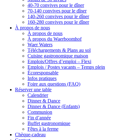
40-70 convives pour le dîner
70-140 convives pour le dîner
140-260 convives pour le dîner
160-280 convives pour le dîner
À propos de nous
À propos de nous
À propos du Waerboomhof
Waer Waters
Téléchargements & Plans au sol
Cuisine gastronomique maison
Emplois/Offres d’emploi – Flexi
Emplois / Postes vacants – Temps plein
Écoresponsable
Infos pratiques
Foire aux questions (FAQ)
Réserver une table
Calendrier
Dinner & Dance
Dinner & Dance (Enfants)
Communion
Fin d’année
Buffet gastronomique
Fêtes à la ferme
Chèque-cadeau