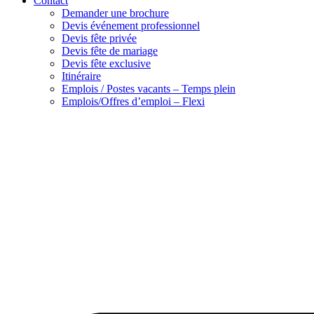
Contact
Demander une brochure
Devis événement professionnel
Devis fête privée
Devis fête de mariage
Devis fête exclusive
Itinéraire
Emplois / Postes vacants – Temps plein
Emplois/Offres d’emploi – Flexi