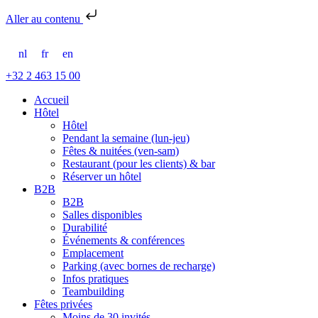
Aller au contenu
nl
fr
en
+32 2 463 15 00
Accueil
Hôtel
Hôtel
Pendant la semaine (lun-jeu)
Fêtes & nuitées (ven-sam)
Restaurant (pour les clients) & bar
Réserver un hôtel
B2B
B2B
Salles disponibles
Durabilité
Événements & conférences
Emplacement
Parking (avec bornes de recharge)
Infos pratiques
Teambuilding
Fêtes privées
Moins de 30 invités